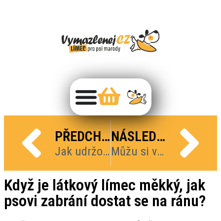
PŘEDCHOZÍ
NÁSLEDUJÍCÍ
Jak udržovat látkový pooperační límec?
Můžu si vybrat vzor zhotovení látkového pooperačního límce?
Když je látkový límec měkký, jak
psovi zabrání dostat se na ránu?