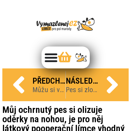
PŘEDCHOZÍ
NÁSLEDUJÍCÍ
Můžu si vybrat vzor zhotovení látkového pooperačního límce?
Pes si zlomil nohu, můžu mu pořídit látkový ochranný límec?
Můj ochrnutý pes si olizuje
oděrky na nohou, je pro něj
látkový pooperační límce vhodný