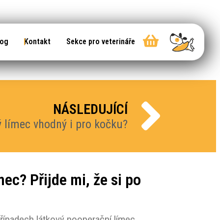
log
Kontakt
Sekce pro veterináře
NÁSLEDUJÍCÍ
 límec vhodný i pro kočku?
ec? Přijde mi, že si po
případech látkový pooperační límec