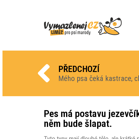
PŘEDCHOZÍ
Pes má postavu jezevčík
něm bude šlapat.
Tyto typy mají dlouhé tělo, ale krátk