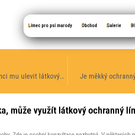
Límec pro psí marody
Obchod
Galerie
B
Mého psa čeká kastrace, chci mu ulevit látkovým pooperačním límcem, je to možné?
Je měkký ochranný
a, může využít látkový ochranný lím
é nohy. Zde je osobní konzultace nezbytná. V některých 